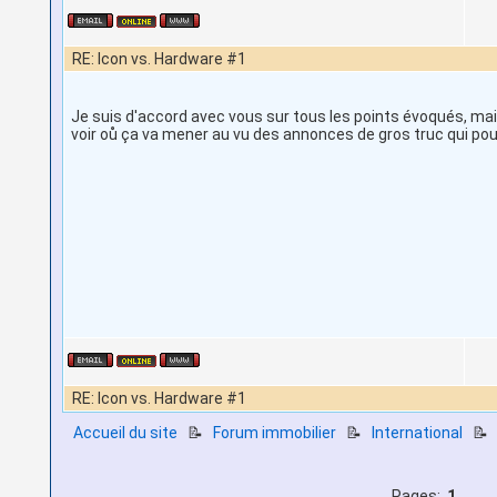
RE: Icon vs. Hardware #1
Je suis d'accord avec vous sur tous les points évoqués, mai
voir oů ça va mener au vu des annonces de gros truc qui pour
RE: Icon vs. Hardware #1
Accueil du site
📝
Forum immobilier
📝
International

Pages:
1