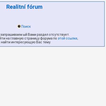
Realitní fórum
Поиск
о запрашиваем ый Вами раздел отсутствует.
ти на главную страницу форума по
этой ссылке
,
 найти интересующую Вас тему.