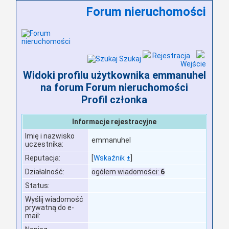
Forum nieruchomości
Rejestracja
Szukaj
Wejście
Widoki profilu użytkownika emmanuhel
na forum Forum nieruchomości
Profil członka
Informacje rejestracyjne
Imię i nazwisko
emmanuhel
uczestnika:
Reputacja:
[
Wskaźnik ±
]
Działalność:
ogółem wiadomości:
6
Status:
Wyślij wiadomość
prywatną do e-
mail: