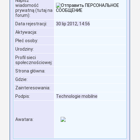
Napisz
wiadomość
prywatną (tutaj na
forum):
Data rejestracji:
30 lip 2012, 14:56
Aktywacja:
Płeć osoby:
Urodziny:
Profil sieci
społecznościowej:
Strona główna:
Gdzie
:
Zainteresowania:
Podpis:
Technologie mobilne
Awatara: